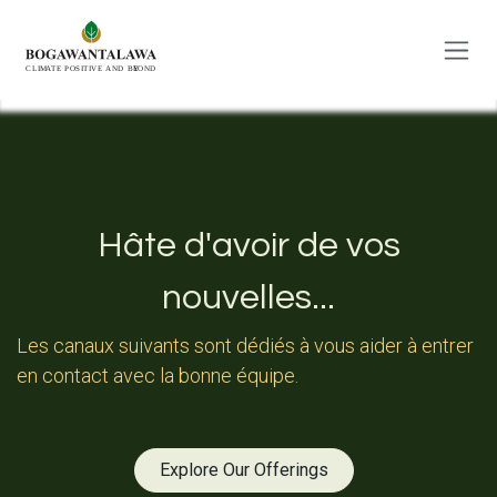
Se rendre au contenu
​Hâte d'avoir de vos
nouvelles...
Les canaux suivants sont dédiés à vous aider à entrer
en contact avec la bonne équipe.
Explore Our Offerings